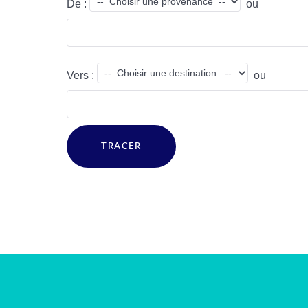
De :
ou
Vers :
ou