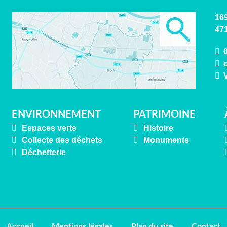
169
47
ENVIRONNEMENT
PATRIMOINE
Espaces verts
Histoire
Collecte des déchets
Monuments
Déchetterie
Accueil
Mentions légales
Plan du site
Contact