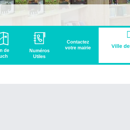
Contactez
Ville d
votre mairie
n de
Numéros
uch
Utiles